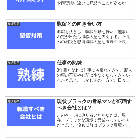
や商習慣の違いに戸惑うことがあるかと
思う。結論からいうと、皆さんがイメー
ジする日本企業そのものが、業界ごと生
き残っている生きた化石。それが化学業
界だ。50年以上の歴...
慰留との向き合い方
知識習得
退職を決意し、転職活動を行い、無事に
内定が出たら退職の意を表明する。上長
への相談と慰留退職の意を直属の上長に
相談する。面と向かって話すのはとても
勇気がいる。それが障害となっていつま
でも言い出せなくなってしまうので、ま
ず最初はメールをするのを...
仕事の熟練
知識習得
3年目となれば仕事にも慣れてきて、新人
の頃の不安や心配は少なくなってきてい
るかと思う。しかしその一方で、日々の
仕事がルーティン化しすぎて、もう伸び
しろがないのではないかと感じる事もあ
るかと思う。そのメカニズムについて説
明する。営業としての熟...
現状ブラックの営業マンが転職す
知識習得
べき会社とは？
このページに辿り着いたあなたは、現
在、ブラックな環境で営業をしている人
だと思う。僕も以前はブラック環境で営
業マンをやっていて、転職をしたくてグ
グりまくっていた。しかし当時は転職を