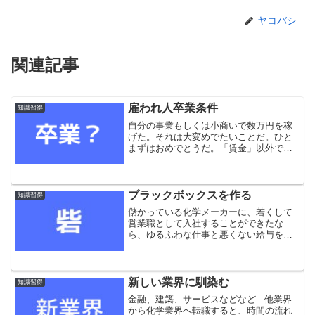
ヤコバシ
関連記事
雇われ人卒業条件
知識習得
自分の事業もしくは小商いで数万円を稼
げた。それは大変めでたいことだ。ひと
まずはおめでとうだ。「賃金」以外でお
金を手に入れることなんて、一般ピーポ
ーには、まずできないことだからだ。バ
イトするわけでもなく、ギャンブルでも
なく、自分が作り出した「...
ブラックボックスを作る
知識習得
儲かっている化学メーカーに、若くして
営業職として入社することができたな
ら、ゆるふわな仕事と悪くない給与を得
ることができる。もはや高齢化が急激に
進む化学業界においては、若いというだ
けで希少な存在であることは間違いな
い。しかし、いつかはあなたも...
新しい業界に馴染む
知識習得
金融、建築、サービスなどなど...他業界
から化学業界へ転職すると、時間の流れ