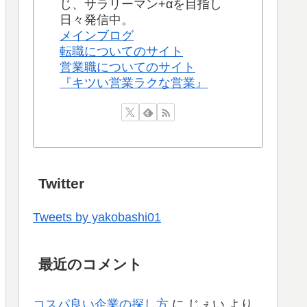
じ、サラリーマン+αを目指し
日々発信中。
メインブログ
転職についてのサイト
営業職についてのサイト
『キツい営業ラクな営業』
Twitter
Tweets by yakobashi01
最近のコメント
コスパ良い企業の探し方
に
じぇい
より