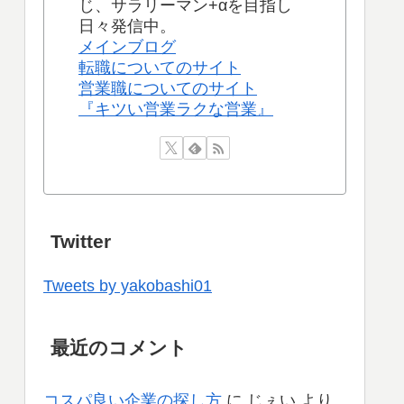
じ、サラリーマン+αを目指し
日々発信中。
メインブログ
転職についてのサイト
営業職についてのサイト
『キツい営業ラクな営業』
Twitter
Tweets by yakobashi01
最近のコメント
コスパ良い企業の探し方
に
じぇい
より